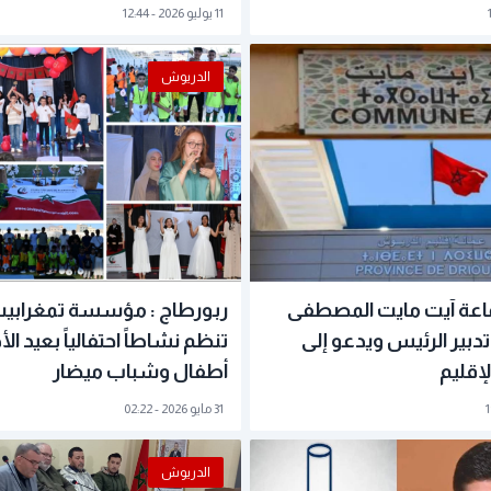
11 يوليو 2026 - 12:44
الدريوش
ماعة آيت مايت المصطفى
ربورطاج : مؤسسة تمغرابيت
 تدبير الرئيس ويدعو إلى
تنظم نشاطاً احتفالياً بعيد ال
إقليم
أطفال وشباب ميضار
31 مايو 2026 - 02:22
الدريوش