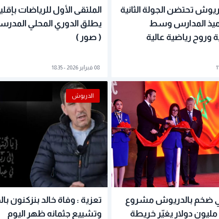
ريوش تحتضن الجولة الثانية
الملتقى الأول للرياضات بإقل
ميذ المدارس وسط
يطلق الدوري المحلي المدرسي
وروح رياضية عالية
( صور )
08 فبراير 2026 - 18:35
الدريوش
ي ضخم بالدريوش مشروع
تعزية : وفاة خالد بنزكنون ب
صناعي بـ675 مليون دولار يغيّر خريطة
وتشييع جثمانه ظهر اليوم