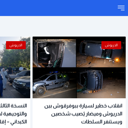
الدريوش
الدريوش
انقلاب خطير لسيارة ببوفرقوش بين
النسخة الثالث
الدريوش وميضار يُصيب شخصين
والتوجيهية لف
ويستنفر السلطات
الكبداني – إق