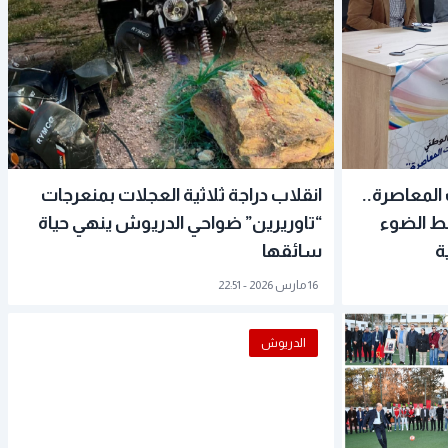
المعاصرة..
انقلاب دراجة ثلاثية العجلات بمنعرجات
لط الضوء
“تاوريرين” ضواحي الدريوش ينهي حياة
ة
سائقها
16 مارس 2026 - 22:51
الدريوش