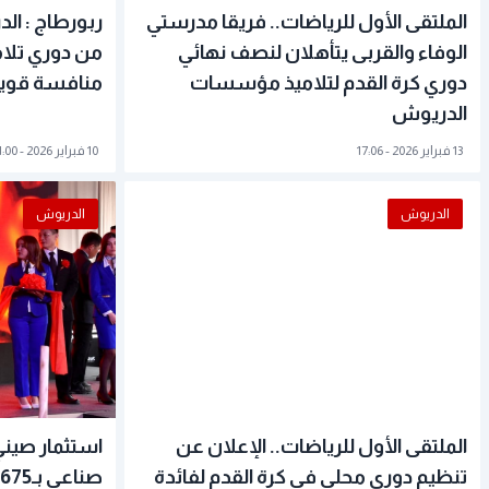
الملتقى الأول للرياضات.. فريقا مدرستي
ربورطاج : الد
الوفاء والقربى يتأهلان لنصف نهائي
من دوري تلا
دوري كرة القدم لتلاميذ مؤسسات
منافسة قوية 
الدريوش
13 فبراير 2026 - 17:06
10 فبراير 2026 - 11:00
الدريوش
الدريوش
الملتقى الأول للرياضات.. الإعلان عن
استثمار صين
تنظيم دوري محلي في كرة القدم لفائدة