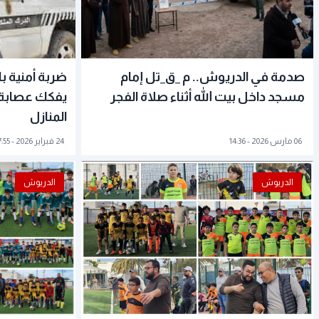
صدمة في الدريوش.. م _ق_تل إمام
ضربة أمنية ب
مسجد داخل بيت الله أثناء صلاة الفجر
يفكك عصابة
المنازل
06 مارس 2026 - 14:36
24 فبراير 2026 - 17:55
الدريوش
الدريوش