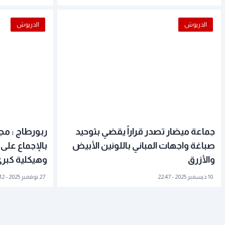
الدريوش
الدريوش
جماعة ميضار تصدر قراراً يقضي بتوحيد
ربورطاج : م
صباغة واجهات المباني باللونين الأبيض
بالإجماع على
والأزرق
وهيكلية كبرى
10 ديسمبر 2025 - 22:47
27 نوفمبر 2025 - 21:12