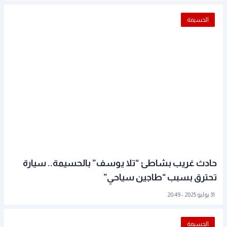
الحسيمة
حادث غريب بشاطئ “تلا يوسف” بالحسيمة.. سيارة
تحترق بسبب “طاجين سياحي”
31 يوليو 2025 - 20:49
الحسيمة