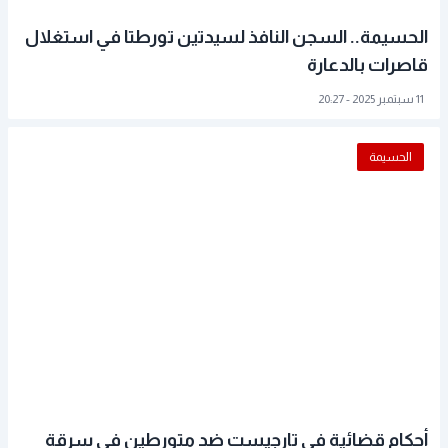
الحسيمة.. السجن النافذ لسيدتين تورطتا في استغلال
قاصرات بالدعارة
11 سبتمبر 2025 - 20:27
الحسيمة
أحكام قضائية في تارجيست ضد متورطين في سرقة